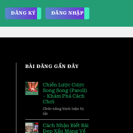
ĐĂNG KÝ
ĐĂNG NHẬP
BÀI ĐĂNG GẦN ĐÂY
Chiến Lược Cược
Song Song (Paroli)
– Khám Phá Cách
Chơi
Chức năng bình luận bị
ở
tắt
Chiến
Lược
Cách Nhận Biết Bài
Cược
Đẹp Xấu Mang Về