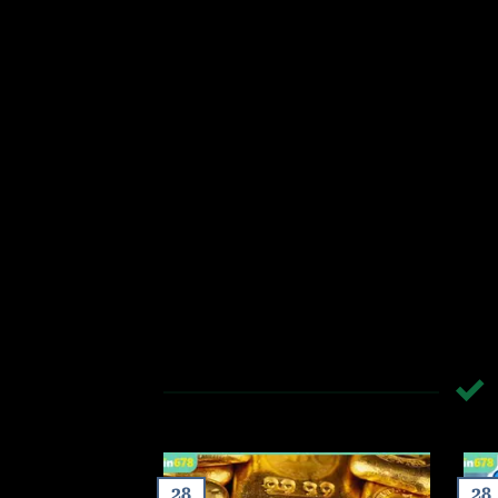
28
28