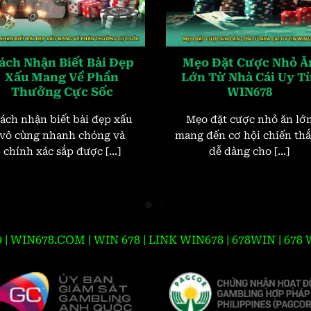
ách Nhận Biết Bài Đẹp
Mẹo Đặt Cược Nhỏ Ă
Xấu Mang Về Phần
Lớn Từ Nhà Cái Uy T
Thưởng Cực Sốc
WIN678
ách nhận biết bài đẹp xấu
Mẹo đặt cược nhỏ ăn lớ
vô cùng nhanh chóng và
mang đến cơ hội chiến th
chính xác sắp được [...]
dễ dàng cho [...]
 | WIN678.COM | WIN 678 | LINK WIN678 | 678WIN | 678 