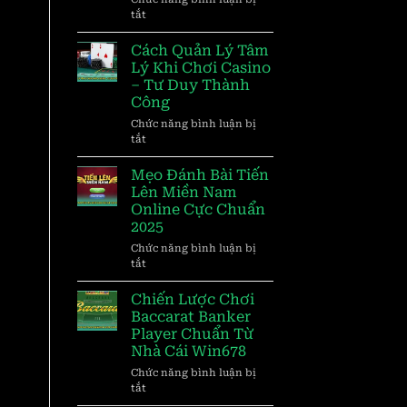
Dễ
ở
tắt
Dàng
Bí
Hốt
Quyết
Cách Quản Lý Tâm
Bạc
Tránh
Lý Khi Chơi Casino
Cháy
– Tư Duy Thành
Túi
Công
Khi
Chơi
Chức năng bình luận bị
Hiệu
ở
tắt
Quả
Cách
Từ
Quản
Mẹo Đánh Bài Tiến
WIN678
Lý
Lên Miền Nam
Tâm
Online Cực Chuẩn
Lý
2025
Khi
Chơi
Chức năng bình luận bị
Casino
ở
tắt
–
Mẹo
Tư
Đánh
Chiến Lược Chơi
Duy
Bài
Baccarat Banker
Thành
Tiến
Player Chuẩn Từ
Công
Lên
Nhà Cái Win678
Miền
Nam
Chức năng bình luận bị
Online
ở
tắt
Cực
Chiến