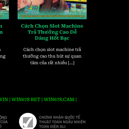
n
Cách Chọn Slot Machine
ín
Trả Thưởng Cao Dễ
Dàng Hốt Bạc
n
Cách chọn slot machine trả
ắng
thưởng cao thu hút sự quan
tâm của rất nhiều [...]
WIN | WIN678 BET | WIN678.CAM |