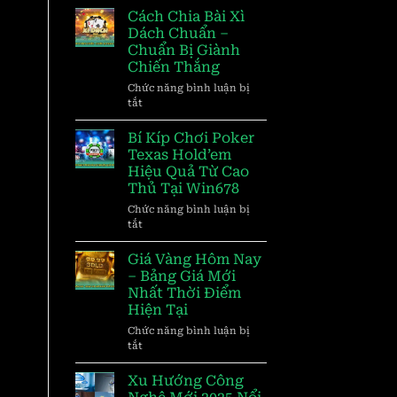
Chuẩn
Lược
Cách Chia Bài Xì
2025
Chơi
Dách Chuẩn –
Baccarat
Chuẩn Bị Giành
Banker
Chiến Thắng
Player
Chuẩn
Chức năng bình luận bị
Từ
ở
tắt
Nhà
Cách
Cái
Chia
Bí Kíp Chơi Poker
Win678
Bài
Texas Hold’em
Xì
Hiệu Quả Từ Cao
Dách
Thủ Tại Win678
Chuẩn
–
Chức năng bình luận bị
Chuẩn
ở
tắt
Bị
Bí
Giành
Kíp
Giá Vàng Hôm Nay
Chiến
Chơi
– Bảng Giá Mới
Thắng
Poker
Nhất Thời Điểm
Texas
Hiện Tại
Hold’em
Hiệu
Chức năng bình luận bị
Quả
ở
tắt
Từ
Giá
Cao
Vàng
Xu Hướng Công
Thủ
Hôm