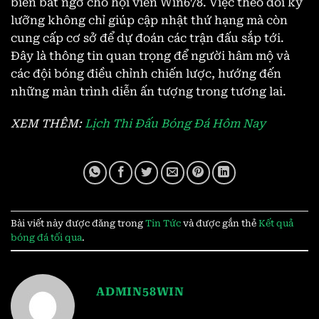
biến bất ngờ cho hội viên Win678. Việc theo dõi kỹ
lưỡng không chỉ giúp cập nhật thứ hạng mà còn
cung cấp cơ sở để dự đoán các trận đấu sắp tới.
Đây là thông tin quan trọng để người hâm mộ và
các đội bóng điều chỉnh chiến lược, hướng đến
những màn trình diễn ấn tượng trong tương lai.
XEM THÊM:
Lịch Thi Đấu Bóng Đá Hôm Nay
Bài viết này được đăng trong
Tin Tức
và được gắn thẻ
Kết quả
bóng đá tối qua
.
ADMIN58WIN