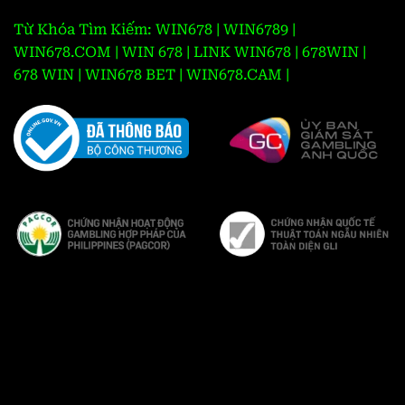
Từ Khóa Tìm Kiếm: WIN678 | WIN6789 |
WIN678.COM | WIN 678 | LINK WIN678 | 678WIN |
678 WIN | WIN678 BET | WIN678.CAM |