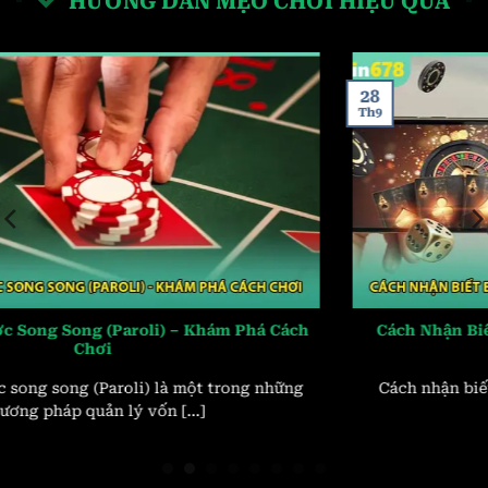
HƯỚNG DẪN MẸO CHƠI HIỆU QUẢ
28
Th9
Cách Nhận Biết Bài Đẹp Xấu Mang Về Phần Thưởng
Cực Sốc
Cách nhận biết bài đẹp xấu vô cùng nhanh chóng và
chính xác sắp được [...]