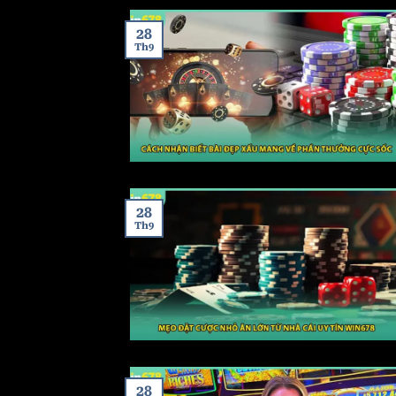
28
Th9
28
Th9
28