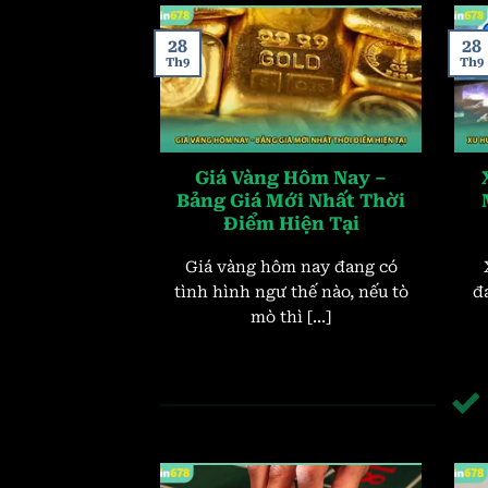
28
Th9
ãi Suất Ngân
Chính Sách Mới Của Nhà
hính Sách Cần
Nước – Các Thông Tin
ải Biết
Quan Trọng
 suất ngân hàng
Chính sách mới của nhà nước
thông tin quan
mang đến những điều chỉnh
 mức lãi [...]
ảnh hưởng trực tiếp [...]