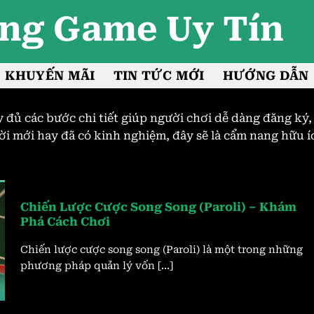
ng Game Uy Tín
KHUYẾN MÃI
TIN TỨC MỚI
HƯỚNG DẪN
 đủ các bước chi tiết giúp người chơi dễ dàng đăng ký, 
ười mới hay đã có kinh nghiệm, đây sẽ là cẩm nang hữu í
Chiến Lược Cược Song Song (Paroli) – Khám
Phá Cách Chơi
Chiến lược cược song song (Paroli) là một trong những
phương pháp quản lý vốn [...]