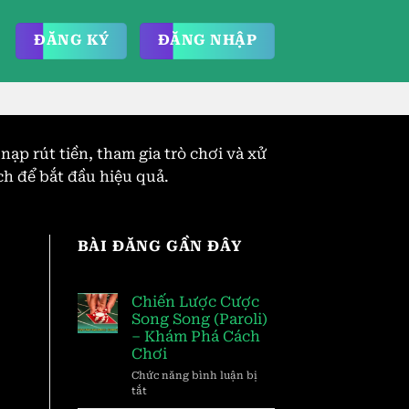
ĐĂNG KÝ
ĐĂNG NHẬP
nạp rút tiền, tham gia trò chơi và xử
ch để bắt đầu hiệu quả.
BÀI ĐĂNG GẦN ĐÂY
Chiến Lược Cược
Song Song (Paroli)
– Khám Phá Cách
Chơi
Chức năng bình luận bị
ở
tắt
Chiến