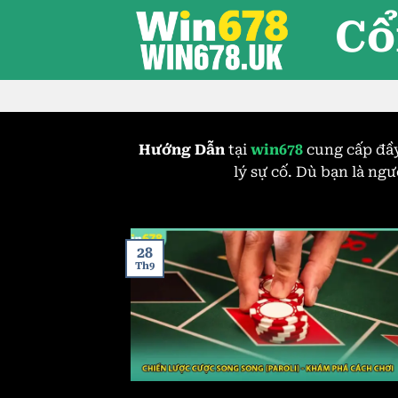
Bỏ
Cổ
qua
nội
dung
Hướng Dẫn
tại
win678
cung cấp đầy
lý sự cố. Dù bạn là ng
28
Th9