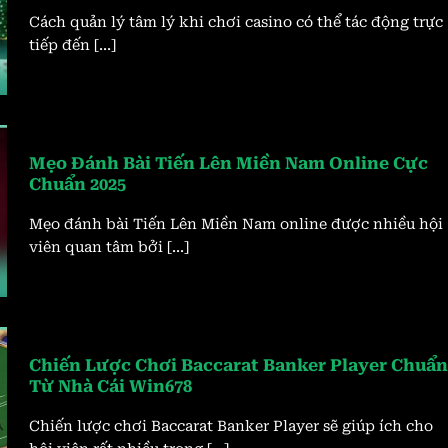
Cách quản lý tâm lý khi chơi casino có thể tác động trực
tiếp đến [...]
Mẹo Đánh Bài Tiến Lên Miền Nam Online Cực
Chuẩn 2025
Mẹo đánh bài Tiến Lên Miền Nam online được nhiều hội
viên quan tâm bởi [...]
Chiến Lược Chơi Baccarat Banker Player Chuẩn
Từ Nhà Cái Win678
Chiến lược chơi Baccarat Banker Player sẽ giúp ích cho