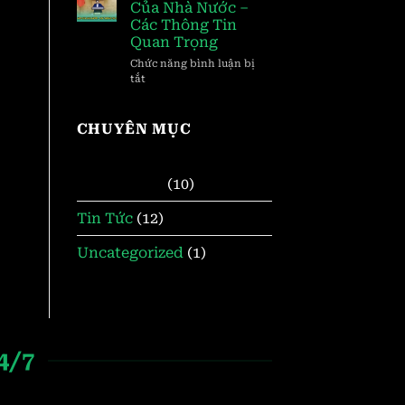
Lãi
Của Nhà Nước –
Nhất
Suất
Các Thông Tin
Ngân
Quan Trọng
Hàng
–
Chức năng bình luận bị
Chính
ở
tắt
Sách
Chính
Cần
Sách
Phải
Mới
CHUYÊN MỤC
Biết
Của
Nhà
Nước
Hướng Dẫn
(10)
–
Các
Tin Tức
(12)
Thông
Tin
Quan
Uncategorized
(1)
Trọng
4/7