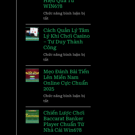
Hiệu Quả Từ
Trả
WIN678
Thưởng
Cao
Chức năng bình luận bị
Dễ
ở
tắt
Dàng
Bí
Hốt
Quyết
Cách Quản Lý Tâm
Bạc
Tránh
Lý Khi Chơi Casino
Cháy
– Tư Duy Thành
Túi
Công
Khi
Chơi
Chức năng bình luận bị
Hiệu
ở
tắt
Quả
Cách
Từ
Quản
Mẹo Đánh Bài Tiến
WIN678
Lý
Lên Miền Nam
Tâm
Online Cực Chuẩn
Lý
2025
Khi
Chơi
Chức năng bình luận bị
Casino
ở
tắt
–
Mẹo
Tư
Đánh
Chiến Lược Chơi
Duy
Bài
Baccarat Banker
Thành
Tiến
Player Chuẩn Từ
Công
Lên
Nhà Cái Win678
Miền