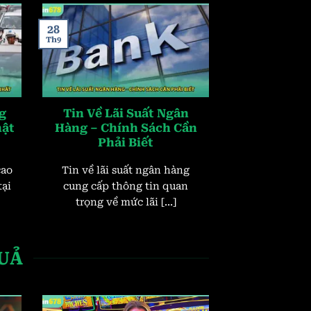
28
Th9
 Đá
Cập Nhật Kết Quả Bóng
t Các
Đá Tối Qua Mới Nhất
ị
Ngày 24/9
ôm nay
Kết quả bóng đá tối qua luôn
được
là thông tin được hội viên
Win678 quan [...]
UẢ