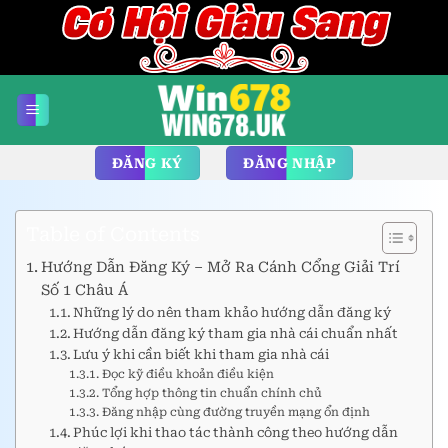
Bỏ
qua
nội
dung
ĐĂNG KÝ
ĐĂNG NHẬP
Table of Contents
Hướng Dẫn Đăng Ký – Mở Ra Cánh Cổng Giải Trí
Số 1 Châu Á
Những lý do nên tham khảo hướng dẫn đăng ký
Hướng dẫn đăng ký tham gia nhà cái chuẩn nhất
Lưu ý khi cần biết khi tham gia nhà cái
Đọc kỹ điều khoản điều kiện
Tổng hợp thông tin chuẩn chính chủ
Đăng nhập cùng đường truyền mạng ổn định
Phúc lợi khi thao tác thành công theo hướng dẫn