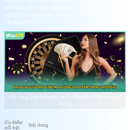
khách hàng có thể trải nghiệm toàn bộ dịch vụ giải
trí không giới hạn. Những lý do khiến cộng đồng
người chơi yêu thích, luôn lựa chọn truy cập nhà
cái bao gồm.
Nội dung giúp hội viên tận hưởng sản phẩm trong hệ
thống
Ưu điểm
Nội dung
nổi bật