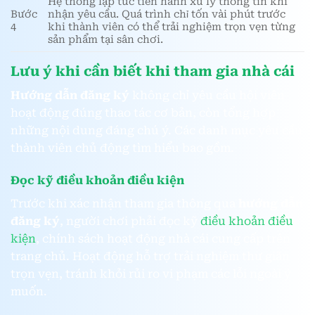
Hệ thống lập tức tiền hành xử lý thông tin khi
Bước
nhận yêu cầu. Quá trình chỉ tốn vài phút trước
4
khi thành viên có thể trải nghiệm trọn vẹn từng
sản phẩm tại sân chơi.
Lưu ý khi cần biết khi tham gia nhà cái
Hướng dẫn đăng ký
không chỉ yêu cầu hội viên
hoạt động đúng thao tác cơ bản, còn tổng hợp
những nội dung đáng chú ý. Các danh mục yêu cầu
thành viên chủ động tìm hiểu bao gồm.
Đọc kỹ điều khoản điều kiện
Trước khi xác nhận tham gia thông qua
hướng dẫn
đăng ký
, người chơi phải đọc kỹ
điều khoản điều
kiện
, chính sách hoạt động nhà cái cung cấp trên
trang chủ. Hoạt động hỗ trợ trải nghiệm thư giãn
trọn vẹn, tránh khỏi rủi ro vi phạm các lỗi ngoài ý
muốn.