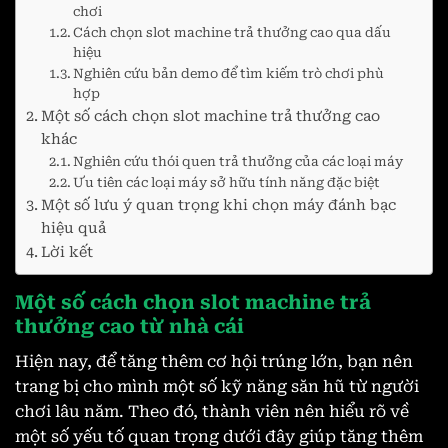
chơi
Cách chọn slot machine trả thưởng cao qua dấu
hiệu
Nghiên cứu bản demo để tìm kiếm trò chơi phù
hợp
Một số cách chọn slot machine trả thưởng cao
khác
Nghiên cứu thói quen trả thưởng của các loại máy
Ưu tiên các loại máy sở hữu tính năng đặc biệt
Một số lưu ý quan trọng khi chọn máy đánh bạc
hiệu quả
Lời kết
Một số cách chọn slot machine trả
thưởng cao từ nhà cái
Hiện nay, để tăng thêm cơ hội trúng lớn, bạn nên
trang bị cho mình một số kỹ năng săn hũ từ người
chơi lâu năm. Theo đó, thành viên nên hiểu rõ về
một số yếu tố quan trọng dưới đây giúp tăng thêm