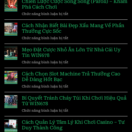
Chiến Lược Cược Song Song (Paroli) – Khám
Phá Cách Chơi
ở
Chức năng bình luận bị tắt
Chiến
Lược
Cách Nhận Biết Bài Đẹp Xấu Mang Về Phần
Cược
Thưởng Cực Sốc
Song
ở
Chức năng bình luận bị tắt
Song
Cách
(Paroli)
Nhận
Mẹo Đặt Cược Nhỏ Ăn Lớn Từ Nhà Cái Uy
–
Biết
Khám
Tín WIN678
Bài
Phá
ở
Chức năng bình luận bị tắt
Đẹp
Cách
Mẹo
Xấu
Chơi
Đặt
Cách Chọn Slot Machine Trả Thưởng Cao
Mang
Cược
Về
Dễ Dàng Hốt Bạc
Nhỏ
Phần
ở
Chức năng bình luận bị tắt
Ăn
Thưởng
Cách
Lớn
Cực
Chọn
Bí Quyết Tránh Cháy Túi Khi Chơi Hiệu Quả
Từ
Sốc
Slot
Nhà
Từ WIN678
Machine
Cái
ở
Chức năng bình luận bị tắt
Trả
Uy
Bí
Thưởng
Tín
Quyết
Cách Quản Lý Tâm Lý Khi Chơi Casino – Tư
Cao
WIN678
Tránh
Dễ
Duy Thành Công
Cháy
Dàng