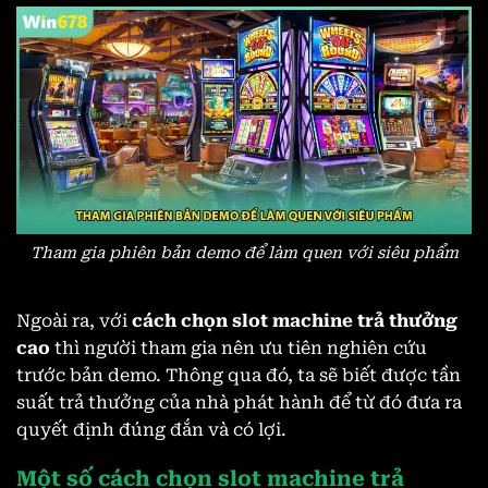
Tham gia phiên bản demo để làm quen với siêu phẩm
Ngoài ra, với
cách chọn slot machine trả thưởng
cao
thì người tham gia nên ưu tiên nghiên cứu
trước bản demo. Thông qua đó, ta sẽ biết được tần
suất trả thưởng của nhà phát hành để từ đó đưa ra
quyết định đúng đắn và có lợi.
Một số cách chọn slot machine trả