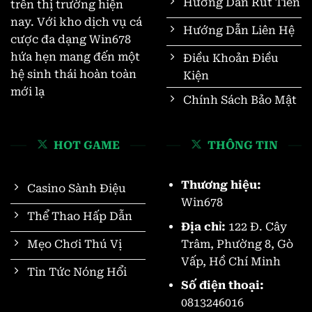
Hướng Dẫn Rút Tiền
trên thị trường hiện
nay. Với kho dịch vụ cá
Hướng Dẫn Liên Hệ
cược đa dạng Win678
hứa hẹn mang đến một
Điều Khoản Điều
hệ sinh thái hoàn toàn
Kiện
mới lạ
Chính Sách Bảo Mật
HOT GAME
THÔNG TIN
Thương hiệu:
Casino Sành Điệu
Win678
Thể Thao Hấp Dẫn
Địa chỉ:
122 Đ. Cây
Trâm, Phường 8, Gò
Mẹo Chơi Thú Vị
Vấp, Hồ Chí Minh
Tin Tức Nóng Hổi
Số điện thoại:
0
813246016